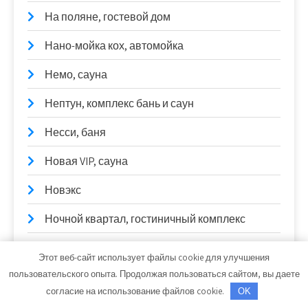
На поляне, гостевой дом
Нано-мойка кох, автомойка
Немо, сауна
Нептун, комплекс бань и саун
Несси, баня
Новая VIP, сауна
Новэкс
Ночной квартал, гостиничный комплекс
Общественная баня на дровах,
Этот веб-сайт использует файлы cookie для улучшения
Общественная баня на дровах
пользовательского опыта. Продолжая пользоваться сайтом, вы даете
согласие на использование файлов cookie.
OK
Одиссей, сауна