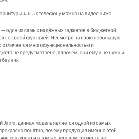
арнитуры Jabra к телефону можно на видео ниже:
5 — один из самых надёжных гаджетов в бюджетной
ся со своей функцией. Несмотря на свою небольшую
во отличается многофункциональностью и
жета не предусмотрено, впрочем, они ему и не нужны:
 без них.
 Jabra, данная модель является одной из самых
прекрасно понятно, почему продукция именно этой
чие конкуренты в том же ценовом сегменте не