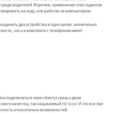
 среди водителей. Впрочем, применение этих гаджетов
говаривать на ходу, или работая за компьютером.
единить два устройства в одно целое, значительно
ности, Jabra в комплекте с телефоном имеет
;
бна подключаться через блютуз сразу к двум
окого качества, так называемый HD Voice. И это все при
актность относительно возможностей.