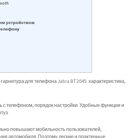
ooth
а
гим устройством
 телефону
h-гарнитура для телефона Jabra BT2045: характеристика,
ь с телефоном, порядок настройки. Удобные функции и
туз.
ельно повышают мобильность пользователей,
ния автомобиля. Поэтому легкие и практичные