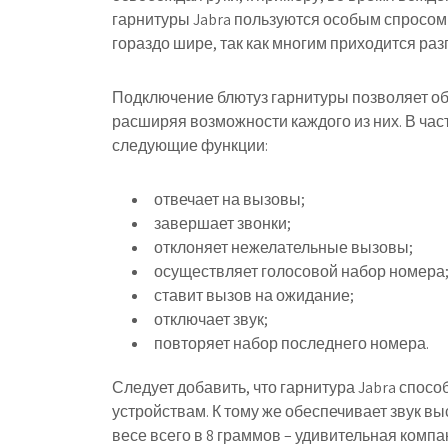
гарнитуры Jabra пользуются особым спросом
гораздо шире, так как многим приходится раз
Подключение блютуз гарнитуры позволяет объ
расширяя возможности каждого из них. В част
следующие функции:
отвечает на вызовы;
завершает звонки;
отклоняет нежелательные вызовы;
осуществляет голосовой набор номера
ставит вызов на ожидание;
отключает звук;
повторяет набор последнего номера.
Следует добавить, что гарнитура Jabra спосо
устройствам. К тому же обеспечивает звук выс
весе всего в 8 граммов – удивительная комп