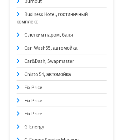
Burnout
Business Hotel, гостиничный
комплекс
C легким паром, баня
Car_Wash55, автомойка
Car&Dash, Swapmaster
Chisto 54, автомойка
Fix Price
Fix Price
Fix Price
G-Energy
G-Energy Service Маслов