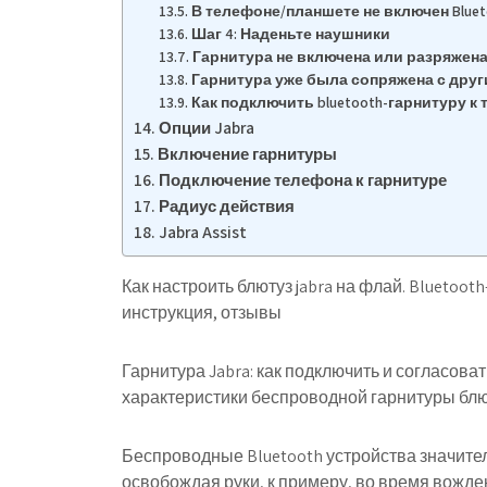
В телефоне/планшете не включен Bluet
Шаг 4: Наденьте наушники
Гарнитура не включена или разряжен
Гарнитура уже была сопряжена с дру
Как подключить bluetooth-гарнитуру к
Опции Jabra
Включение гарнитуры
Подключение телефона к гарнитуре
Радиус действия
Jabra Assist
Как настроить блютуз jabra на флай. Bluetoot
инструкция, отзывы
Гарнитура Jabra: как подключить
и согласоват
характеристики беспроводной гарнитуры блю
Беспроводные Bluetooth устройства значит
освобождая руки, к примеру, во время вожде