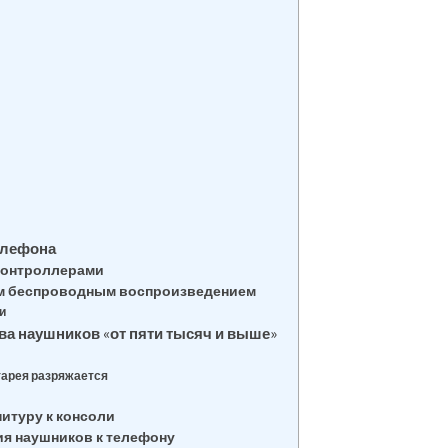
елефона
контроллерами
ым беспроводным воспроизведением
и
а наушников «от пяти тысяч и выше»
тарея разряжается
итуру к консоли
я наушников к телефону