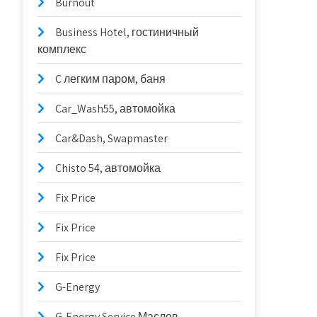
Burnout
Business Hotel, гостиничный
комплекс
C легким паром, баня
Car_Wash55, автомойка
Car&Dash, Swapmaster
Chisto 54, автомойка
Fix Price
Fix Price
Fix Price
G-Energy
G-Energy Service Маслов