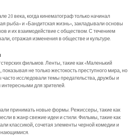
ле 20 века, когда кинематограф только начинал
ная рыба» и «Бандитская жизнь», закладывали основы
ков и их взаимодействие с обществом. С течением
ли, отражая изменения в обществе и культуре.
в
ангстерских фильмов. Ленты, такие как «Маленький
, показывая не только жестокость преступного мира, но
 часто исследовали темы предательства, дружбы и
и интересными для зрителей.
ачали принимать новые формы. Режиссеры, такие как
если в жанр свежие идеи и стили. Фильмы, такие как
али классикой, сочетая элементы черной комедии и
минающимися.