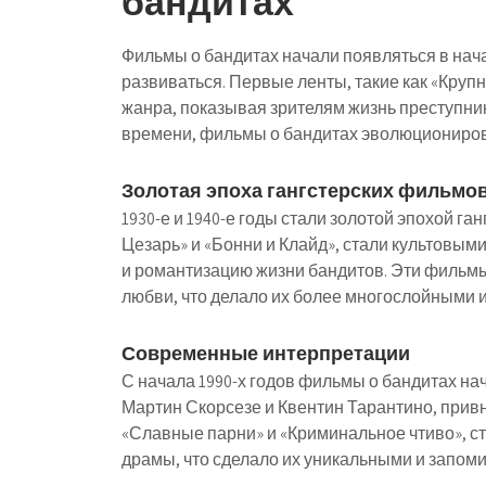
бандитах
Фильмы о бандитах начали появляться в нача
развиваться. Первые ленты, такие как «Круп
жанра, показывая зрителям жизнь преступни
времени, фильмы о бандитах эволюционирова
Золотая эпоха гангстерских фильмо
1930-е и 1940-е годы стали золотой эпохой г
Цезарь» и «Бонни и Клайд», стали культовыми
и романтизацию жизни бандитов. Эти фильмы
любви, что делало их более многослойными 
Современные интерпретации
С начала 1990-х годов фильмы о бандитах н
Мартин Скорсезе и Квентин Тарантино, привн
«Славные парни» и «Криминальное чтиво», ст
драмы, что сделало их уникальными и запо