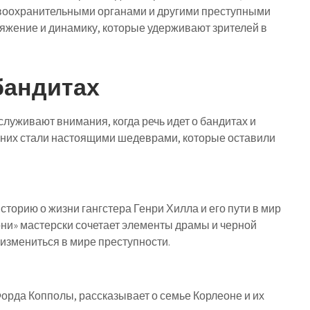
авоохранительными органами и другими преступными
яжение и динамику, которые удерживают зрителей в
бандитах
луживают внимания, когда речь идет о бандитах и
 них стали настоящими шедеврами, которые оставили
торию о жизни гангстера Генри Хилла и его пути в мир
ни» мастерски сочетает элементы драмы и черной
 измениться в мире преступности.
орда Копполы, рассказывает о семье Корлеоне и их