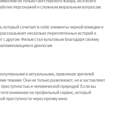
имволом не только гангстерского жанра, но и всего
оработке персонажей и сложным моральным вопросам.
, который сочетает в себе элементы черной комедии и
рассказывает несколько переплетенных историй о
уг с другом. Фильм стал культовым благодаря своему
 запоминающимся диалогам.
популярными и актуальными, привлекая зрителей
и темами. Они не только развлекают, но и заставляют
 преступностью и человеческой природой. Если вы
атите внимание на профильный сервис, который
ой преступности через призму кино.