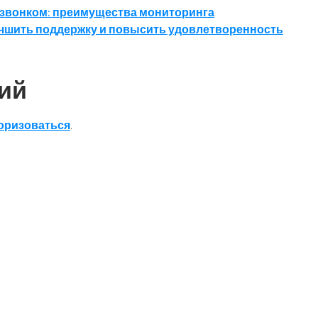
 звонком: преимущества мониторинга
лучшить поддержку и повысить удовлетворенность
ий
оризоваться
.