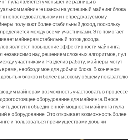
нг-пула является уменьшение разницы в
дуальном майнинге шансы на успешный майнинг блока
ит к непоследовательному и непредсказуемому
йнеры получают более стабильный доход, поскольку
пределяется между всеми участниками. Это помогает
чивает майнерам стабильный поток дохода.
лов является повышение эффективности майнинга.
ал независимо над решением сложных алгоритмов, пул
между участниками. Разделив работу, майнеры могут
 время, необходимое для добычи блока. В конечном
у добытых блоков и более высокому общему показателю
ающим майнерам возможность участвовать в процессе
 дорогостоящее оборудование для майнинга. Внося
лучить доступ к объединенной мощности майнинга пула
ий в оборудование. Это открывает возможность более
нинге и пользоваться преимуществами добычи