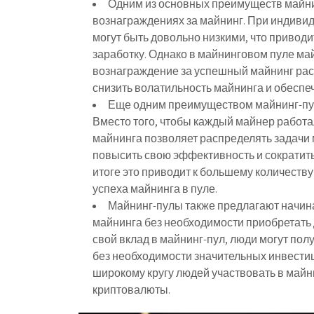
Одним из основных преимуществ майни
вознаграждениях за майнинг. При индиви
могут быть довольно низкими, что привод
заработку. Однако в майнинговом пуле ма
вознаграждение за успешный майнинг рас
снизить волатильность майнинга и обеспе
Еще одним преимуществом майнинг-пу
Вместо того, чтобы каждый майнер работ
майнинга позволяет распределять задачи 
повысить свою эффективность и сократить
итоге это приводит к большему количеств
успеха майнинга в пуле.
Майнинг-пулы также предлагают начин
майнинга без необходимости приобретать
свой вклад в майнинг-пул, люди могут по
без необходимости значительных инвестиц
широкому кругу людей участвовать в май
криптовалюты.