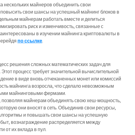
ка нескольких майнеров объединить свои
 повысить свои шансы на успешный майнинг блоков в
тдельным майнерам работать вместе и делиться
мизировать риск и изменчивость, связанные с
заинтересованы в изучении майнинга криптовалюты в
перейдя
по ссылке
.
цесс решения сложных математических задач для
. Этот процесс требует значительной вычислительной
дение в виде вновь отчеканенных монет или комиссий
ость майнинга возросла, что сделало невозможным
ными майнинговыми фермами.
у, позволяя майнерам объединять свою хеш-мощность,
оторую они вносят в сеть. Объединив свои ресурсы,
алгоритмы и повышать свои шансы на успешную
добыт, вознаграждение распределяется между
 от их вклада в пул.