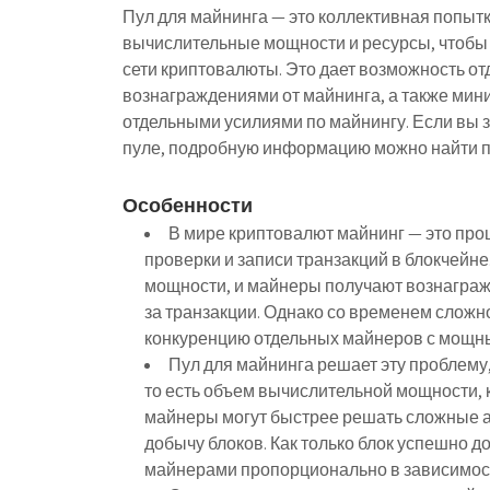
Пул для майнинга — это коллективная попыт
вычислительные мощности и ресурсы, чтобы
сети криптовалюты. Это дает возможность о
вознаграждениями от майнинга, а также мини
отдельными усилиями по майнингу. Если вы 
пуле, подробную информацию можно найти 
Особенности
В мире криптовалют майнинг — это про
проверки и записи транзакций в блокчейне
мощности, и майнеры получают вознаграж
за транзакции. Однако со временем сложн
конкуренцию отдельных майнеров с мощ
Пул для майнинга решает эту проблем
то есть объем вычислительной мощности, к
майнеры могут быстрее решать сложные 
добычу блоков. Как только блок успешно 
майнерами пропорционально в зависимости