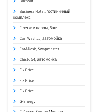
Burnout
Business Hotel, гостиничный
комплекс
C легким паром, баня
Car_Wash55, автомойка
Car&Dash, Swapmaster
Chisto 54, автомойка
Fix Price
Fix Price
Fix Price
G-Energy
G-Energy Service Маслов