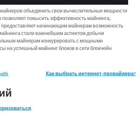
 майнеров объединить свои вычислительные мощности
то позволяет повысить эффективность майнинга,
 и предоставляет начинающим майнерам возможность
 майнинга стали важнейшим аспектом добычи
дельным майнерам конкурировать с мощными
 на успешный майнинг блоков в сети блокчейн.
ooth
Как выбрать интернет-провайдера?
ий
оризоваться
.