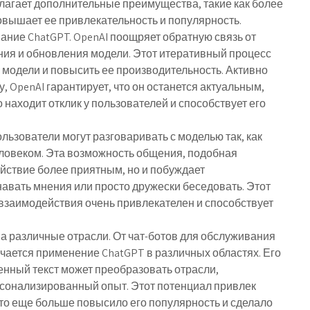
длагает дополнительные преимущества, такие как более
овышает ее привлекательность и популярность.
ание ChatGPT.
OpenAI поощряет обратную связь от
ения и обновления модели. Этот итеративный процесс
 модели и повысить ее производительность. Активно
, OpenAI гарантирует, что он останется актуальным,
находит отклик у пользователей и способствует его
льзователи могут разговаривать с моделью так, как
еловеком. Эта возможность общения, подобная
ействие более приятным, но и побуждает
навать мнения или просто дружески беседовать. Этот
взаимодействия очень привлекателен и способствует
а различные отрасли.
От чат-ботов для обслуживания
чается применение ChatGPT в различных областях. Его
нный текст может преобразовать отрасли,
рсонализированный опыт. Этот потенциал привлек
то еще больше повысило его популярность и сделало