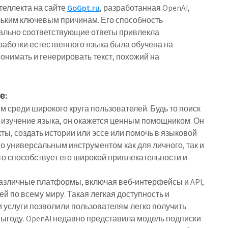
теллекта на сайте
GoGpt.ru
, разработанная OpenAI,
льким ключевым причинам. Его способность
уально соответствующие ответы привлекла
работки естественного языка была обучена на
онимать и генерировать текст, похожий на
е:
м среди широкого круга пользователей.
Будь то поиск
 изучение языка, он окажется ценным помощником. Он
ы, создать истории или эссе или помочь в языковой
го универсальным инструментом как для личного, так и
о способствует его широкой привлекательности и
различные платформы, включая веб-интерфейсы и API,
ей по всему миру. Такая легкая доступность и
 услуги позволили пользователям легко получить
е выгоду. OpenAI недавно представила модель подписки