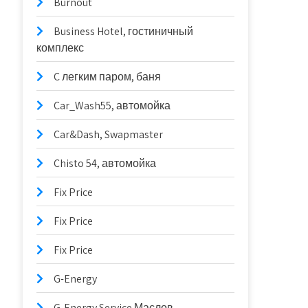
Burnout
Business Hotel, гостиничный
комплекс
C легким паром, баня
Car_Wash55, автомойка
Car&Dash, Swapmaster
Chisto 54, автомойка
Fix Price
Fix Price
Fix Price
G-Energy
G-Energy Service Маслов