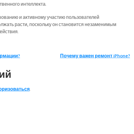
твенного интеллекта.
вованию и активному участию пользователей
олжать расти, поскольку он становится незаменимым
ействия.
ормации?
Почему важен ремонт iPhone?
ий
оризоваться
.