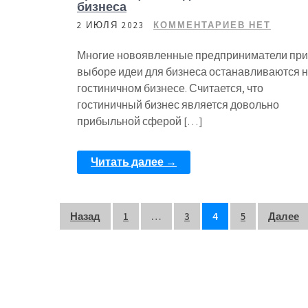
бизнеса
2 ИЮЛЯ 2023
КОММЕНТАРИЕВ НЕТ
Многие новоявленные предприниматели при
выборе идеи для бизнеса останавливаются 
гостиничном бизнесе. Считается, что
гостиничный бизнес является довольно
прибыльной сферой […]
Читать далее →
Пагинация
Назад
1
…
3
4
5
Далее
записей