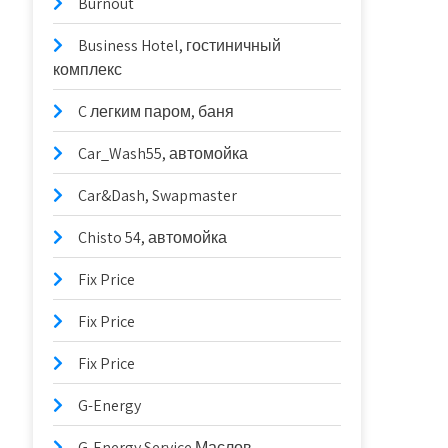
Burnout
Business Hotel, гостиничный
комплекс
C легким паром, баня
Car_Wash55, автомойка
Car&Dash, Swapmaster
Chisto 54, автомойка
Fix Price
Fix Price
Fix Price
G-Energy
G-Energy Service Маслов