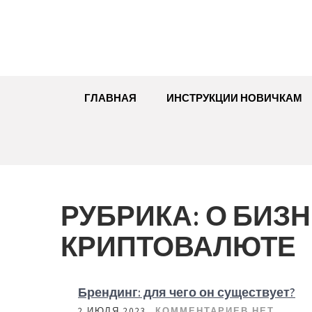
Перейти
к
содержимому
ГЛАВНАЯ
ИНСТРУКЦИИ НОВИЧКАМ
РУБРИКА:
О БИЗН
КРИПТОВАЛЮТЕ
Брендинг: для чего он существует?
2 ИЮЛЯ 2023
КОММЕНТАРИЕВ НЕТ