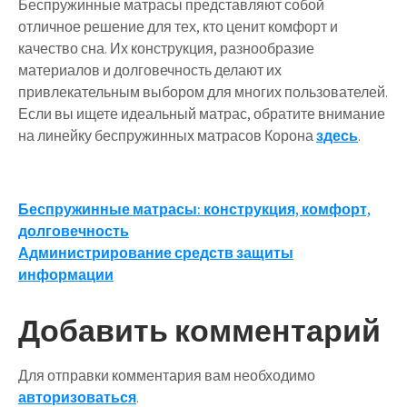
Беспружинные матрасы представляют собой
отличное решение для тех, кто ценит комфорт и
качество сна. Их конструкция, разнообразие
материалов и долговечность делают их
привлекательным выбором для многих пользователей.
Если вы ищете идеальный матрас, обратите внимание
на линейку беспружинных матрасов Корона
здесь
.
Навигация
Беспружинные матрасы: конструкция, комфорт,
долговечность
по
Администрирование средств защиты
записям
информации
Добавить комментарий
Для отправки комментария вам необходимо
авторизоваться
.