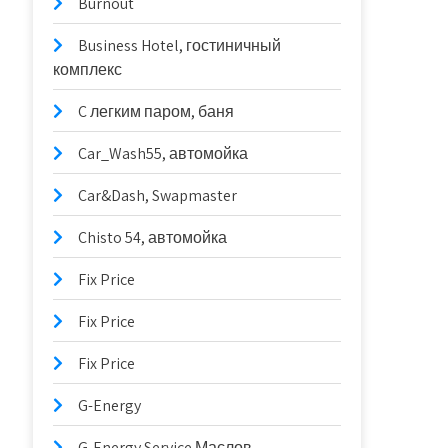
Burnout
Business Hotel, гостиничный
комплекс
C легким паром, баня
Car_Wash55, автомойка
Car&Dash, Swapmaster
Chisto 54, автомойка
Fix Price
Fix Price
Fix Price
G-Energy
G-Energy Service Маслов