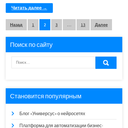
Читать далее →
Пагинация
Назад
1
2
3
…
13
Далее
записей
Поиск по сайту
Становится популярным
Блог «Универсус» о нейросетях
Платформа для автоматизации бизнес-