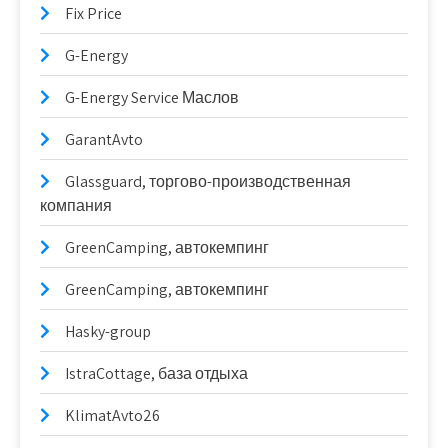
Fix Price
G-Energy
G-Energy Service Маслов
GarantAvto
Glassguard, торгово-производственная
компания
GreenCamping, автокемпинг
GreenCamping, автокемпинг
Hasky-group
IstraCottage, база отдыха
KlimatAvto26