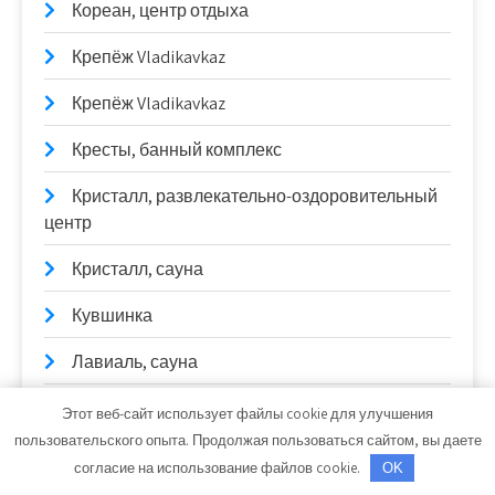
Кореан, центр отдыха
Крепёж Vladikavkaz
Крепёж Vladikavkaz
Кресты, банный комплекс
Кристалл, развлекательно-оздоровительный
центр
Кристалл, сауна
Кувшинка
Лавиаль, сауна
Лагуна, баня
Этот веб-сайт использует файлы cookie для улучшения
пользовательского опыта. Продолжая пользоваться сайтом, вы даете
Лада-Сервис, официальный дилер LADA
согласие на использование файлов cookie.
OK