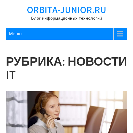
Перейти
ORBITA-JUNIOR.RU
к
содержимому
Блог информационных технологий
Меню
РУБРИКА:
НОВОСТИ
IT