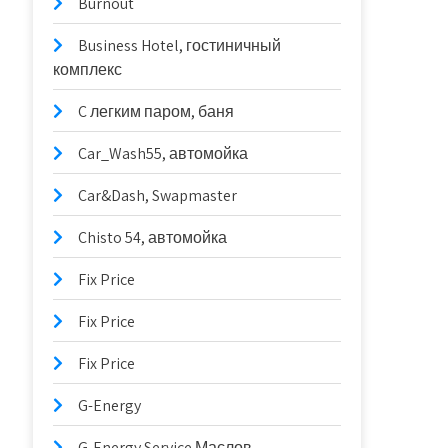
Burnout
Business Hotel, гостиничный
комплекс
C легким паром, баня
Car_Wash55, автомойка
Car&Dash, Swapmaster
Chisto 54, автомойка
Fix Price
Fix Price
Fix Price
G-Energy
G-Energy Service Маслов