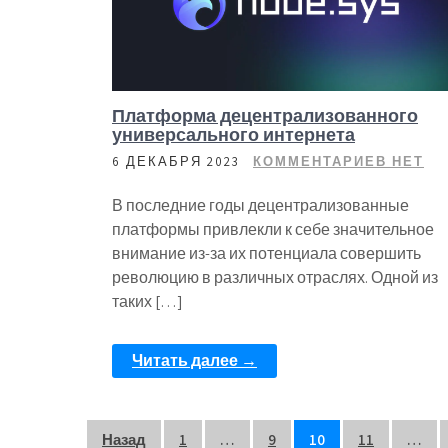
Платформа децентрализованного
универсального интернета
6 ДЕКАБРЯ 2023
КОММЕНТАРИЕВ НЕТ
В последние годы децентрализованные
платформы привлекли к себе значительное
внимание из-за их потенциала совершить
революцию в различных отраслях. Одной из
таких […]
Читать далее →
Пагинация
Назад
1
…
9
10
11
…